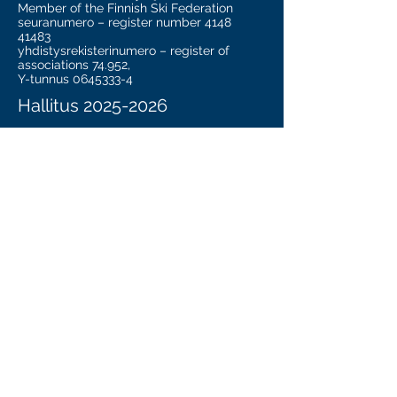
Member of the Finnish Ski Federation
seuranumero – register number
4148
41483
yhdistysrekisterinumero – register of
associations 74.952,
Y-tunnus
0645333-4
Hallitus
2025-2026
Saku Kässi
- Puheenjohtaja
Oskari Suvanto - Varapuheenjohtaja
Hanna-Riikka Simpura - Talous
Tuula Vatanen - Sihteeri
Julius Mäkelä
Miikka Anttila
Tanja Harjuketo
Tampereen Slalomseuran tietosuojaseloste
Tampereen Slalomseura ryn Säännöt