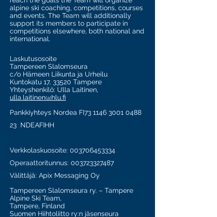
reach the goals the Team will organize
alpine ski coaching, competitions, courses
and events. The Team will additionally
support its members to participate in
competitions elsewhere, both national and
international.
Laskutusosoite
Tampereen Slalomseura
c/o Hämeen Liikunta ja Urheilu
Kuntokatu 17, 33520 Tampere
Yhteyshenkilö: Ulla Laitinen,
ulla.laitinen
hlu.fi
(a)
Pankkiyhteys Nordea FI73
1146 3001 0488
23
NDEAFIHH
Verkkolaskuosoite:
003706453334
Operaattoritunnus: 003723327487
Välittäjä: Apix Messaging Oy
Tampereen Slalomseura ry. – Tampere
Alpine Ski Team,
Tampere, Finland
Suomen Hiihtoliitto ry:n jäsenseura