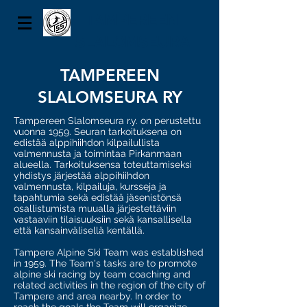
TAMPEREEN
SLALOMSEURA
TAMPEREEN
SLALOMSEURA RY
Tampereen Slalomseura r.y. on perustettu
vuonna 1959. Seuran tarkoituksena on
edistää alppihiihdon kilpailullista
valmennusta ja toimintaa Pirkanmaan
alueella. Tarkoituksensa toteuttamiseksi
yhdistys järjestää alppihiihdon
valmennusta, kilpailuja, kursseja ja
tapahtumia sekä edistää jäsenistönsä
osallistumista muualla järjestettäviin
vastaaviin tilaisuuksiin sekä kansallisella
että kansainvälisellä kentällä.
Tampere Alpine Ski Team was established
in 1959. The Team's tasks are to promote
alpine ski racing by team coaching and
related activities in the region of the city of
Tampere and area nearby. In order to