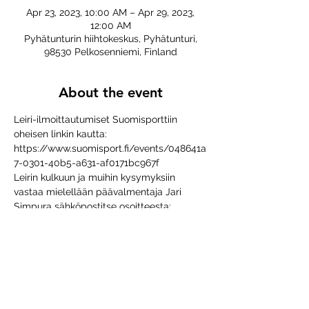
Apr 23, 2023, 10:00 AM – Apr 29, 2023,
12:00 AM
Pyhätunturin hiihtokeskus, Pyhätunturi,
98530 Pelkosenniemi, Finland
About the event
Leiri-ilmoittautumiset Suomisporttiin 
oheisen linkin kautta:
https://www.suomisport.fi/events/048641a
7-0301-40b5-a631-af0171bc967f
Leirin kulkuun ja muihin kysymyksiin 
vastaa mielellään päävalmentaja Jari 
Simpura sähköpostitse osoitteesta: 
jari.m.simpura at gmail.com
Share this event