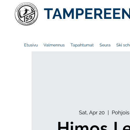
TAMPEREEN
Etusivu
Valmennus
Tapahtumat
Seura
Ski sch
Sat, Apr 20
  |  
Pohjoi
Himos Le