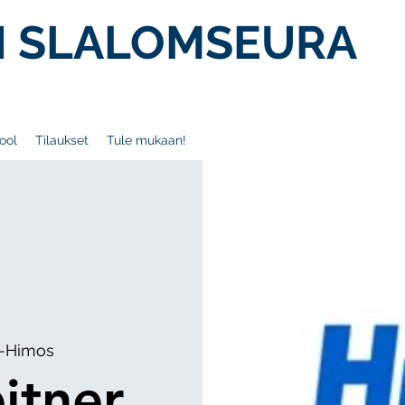
 SLALOMSEURA
ool
Tilaukset
Tule mukaan!
s-Himos
itner