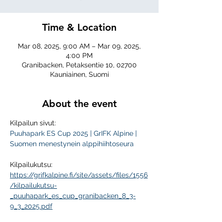
Time & Location
Mar 08, 2025, 9:00 AM – Mar 09, 2025,
4:00 PM
Granibacken, Petaksentie 10, 02700
Kauniainen, Suomi
About the event
Kilpailun sivut:
Puuhapark ES Cup 2025 | GrIFK Alpine | 
Suomen menestynein alppihiihtoseura
Kilpailukutsu:
https://grifkalpine.fi/site/assets/files/1556
/kilpailukutsu-
_puuhapark_es_cup_granibacken_8_3-
9_3_2025.pdf