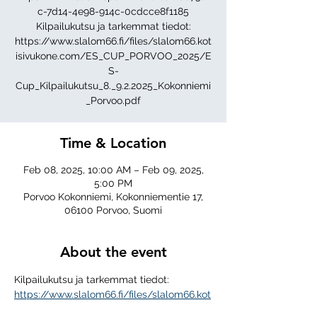
c-7d14-4e98-914c-0cdcce8f1185
Kilpailukutsu ja tarkemmat tiedot:
https://www.slalom66.fi/files/slalom66.kot
isivukone.com/ES_CUP_PORVOO_2025/E
S-
Cup_Kilpailukutsu_8._9.2.2025_Kokonniemi
_Porvoo.pdf
Time & Location
Feb 08, 2025, 10:00 AM – Feb 09, 2025,
5:00 PM
Porvoo Kokonniemi, Kokonniementie 17,
06100 Porvoo, Suomi
About the event
Kilpailukutsu ja tarkemmat tiedot: 
https://www.slalom66.fi/files/slalom66.kot
isivukone.com/ES_CUP_PORVOO_2025/E