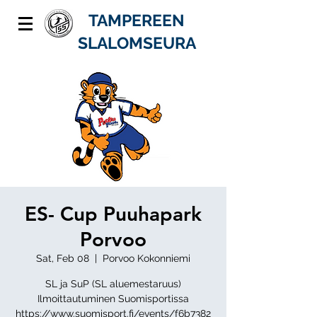
TAMPEREEN
SLALOMSEURA
ES- Cup Puuhapark
Porvoo
Sat, Feb 08
  |  
Porvoo Kokonniemi
SL ja SuP (SL aluemestaruus)
Ilmoittautuminen Suomisportissa
https://www.suomisport.fi/events/f6b7382